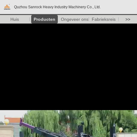
Quzhou Sanrock Heavy Industry Machinery Co., Ltd.
Huis
Producten
Ongeveer ons
Fabrieksreis
>>