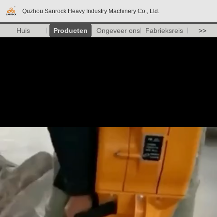
Quzhou Sanrock Heavy Industry Machinery Co., Ltd.
Huis
Producten
Ongeveer ons
Fabrieksreis
>>