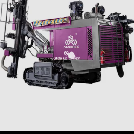
Boormachine voor het boren van rotsboringen Hydraulische
boormachine Voedingskracht 12 KN Boormachine voor het
boren van mijnbouwboringen
Geïntegreerd Boormateriaal
2025-11-18
32 Meningen