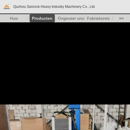
Quzhou Sanrock Heavy Industry Machinery Co., Ltd.
Huis
Producten
Ongeveer ons
Fabrieksreis
>>