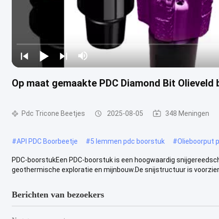
Op maat gemaakte PDC Diamond Bit Olieveld 
Pdc Tricone Beetjes
2025-08-05
348 Meningen
#
API PDC Boorbeetje
#
5 lemmen pdc boorstuk
#
Olieboorput 
PDC-boorstukEen PDC-boorstuk is een hoogwaardig snijgereedschap 
geothermische exploratie en mijnbouw.De snijstructuur is voorzien
Berichten van bezoekers