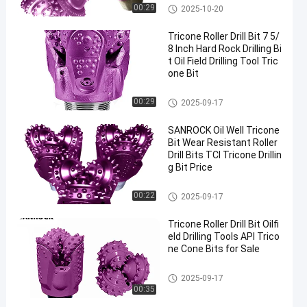
Pdc Tricone Beetjes
00:29
2025-10-20
Tricone Roller Drill Bit 7 5/
8 Inch Hard Rock Drilling Bi
t Oil Field Drilling Tool Tric
one Bit
Pdc Tricone Beetjes
00:29
2025-09-17
SANROCK Oil Well Tricone
Bit Wear Resistant Roller
Drill Bits TCI Tricone Drillin
g Bit Price
Pdc Tricone Beetjes
00:22
2025-09-17
Tricone Roller Drill Bit Oilfi
eld Drilling Tools API Trico
ne Cone Bits for Sale
Pdc Tricone Beetjes
2025-09-17
00:35