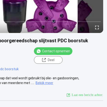
boorgereedschap slijtvast PDC boorstuk
Contact opnemen
Deel
pdc boorstuk
dat veel wordt gebruikt bij olie- en gasbooringen,
 van meerdere met .....
Bekijk meer
Laat een bericht achter.