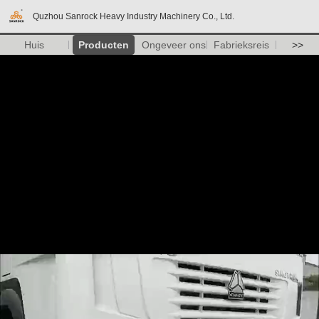
Quzhou Sanrock Heavy Industry Machinery Co., Ltd.
Huis
Producten
Ongeveer ons
Fabrieksreis
>>