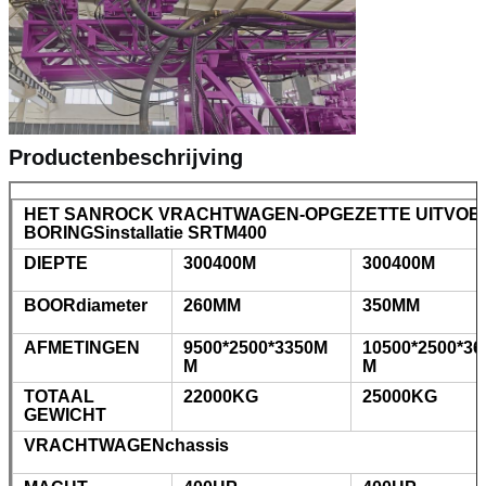
Productenbeschrijving
HET SANROCK VRACHTWAGEN-OPGEZETTE UITVOER
BORINGSinstallatie SRTM400
DIEPTE
300400M
300400M
BOORdiameter
260MM
350MM
AFMETINGEN
9500*2500*3350M
10500*2500*3
M
M
TOTAAL
22000KG
25000KG
GEWICHT
VRACHTWAGENchassis