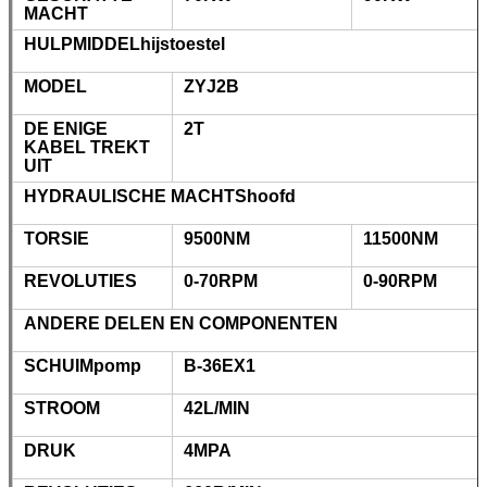
MACHT
HULPMIDDELhijstoestel
MODEL
ZYJ2B
DE ENIGE
2T
KABEL TREKT
UIT
HYDRAULISCHE MACHTShoofd
TORSIE
9500NM
11500NM
REVOLUTIES
0-70RPM
0-90RPM
ANDERE DELEN EN COMPONENTEN
SCHUIMpomp
B-36EX1
STROOM
42L/MIN
DRUK
4MPA