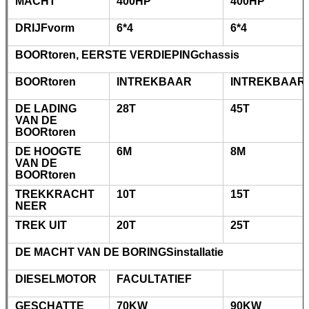
MACHT
400HP
400HP
DRIJFvorm
6*4
6*4
BOORtoren, EERSTE VERDIEPINGchassis
BOORtoren
INTREKBAAR
INTREKBAAR
DE LADING
28T
45T
VAN DE
BOORtoren
DE HOOGTE
6M
8M
VAN DE
BOORtoren
TREKKRACHT
10T
15T
NEER
TREK UIT
20T
25T
DE MACHT VAN DE BORINGSinstallatie
DIESELMOTOR
FACULTATIEF
GESCHATTE
70KW
90KW