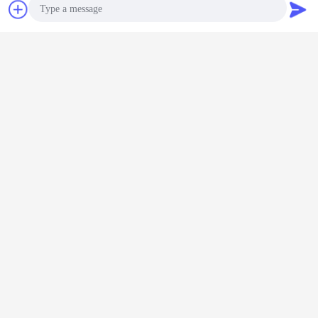
Chat
Vraag een offerte
aan
Photo
Video Call
Audio Call