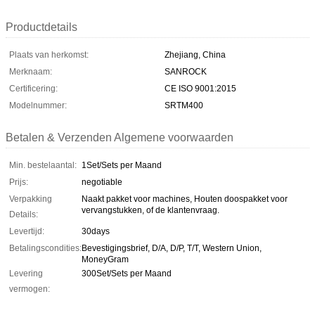
Productdetails
Plaats van herkomst:
Zhejiang, China
Merknaam:
SANROCK
Certificering:
CE ISO 9001:2015
Modelnummer:
SRTM400
Betalen & Verzenden Algemene voorwaarden
Min. bestelaantal:
1Set/Sets per Maand
Prijs:
negotiable
Verpakking
Naakt pakket voor machines, Houten doospakket voor
vervangstukken, of de klantenvraag.
Details:
Levertijd:
30days
Betalingscondities:
Bevestigingsbrief, D/A, D/P, T/T, Western Union,
MoneyGram
Levering
300Set/Sets per Maand
vermogen: