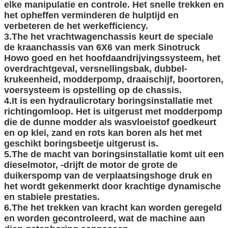
elke manipulatie en controle. Het snelle trekken en
het opheffen verminderen de hulptijd en
verbeteren de het werkefficiency.
3.The het vrachtwagenchassis keurt de speciale
de kraanchassis van 6X6 van merk Sinotruck
Howo goed en het hoofdaandrijvingssysteem, het
overdrachtgeval, versnellingsbak, dubbel-
krukeenheid, modderpomp, draaischijf, boortoren,
voersysteem is opstelling op de chassis.
4.It is een hydraulicrotary boringsinstallatie met
richtingomloop. Het is uitgerust met modderpomp
die de dunne modder als wasvloeistof goedkeurt
en op klei, zand en rots kan boren als het met
geschikt boringsbeetje uitgerust is.
5.The de macht van boringsinstallatie komt uit een
dieselmotor, -drijft de motor de grote de
duikerspomp van de verplaatsingshoge druk en
het wordt gekenmerkt door krachtige dynamische
en stabiele prestaties.
6.The het trekken van kracht kan worden geregeld
en worden gecontroleerd, wat de machine aan