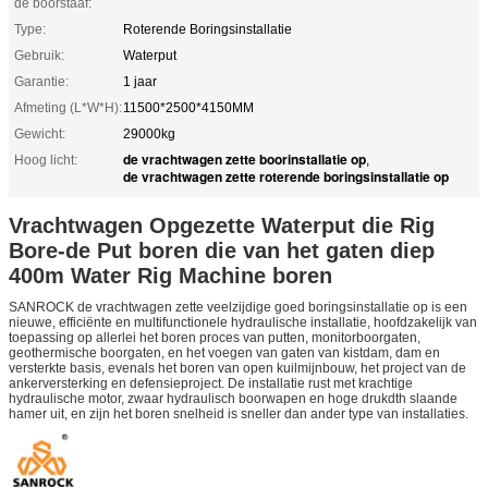
de boorstaaf:
Type:
Roterende Boringsinstallatie
Gebruik:
Waterput
Garantie:
1 jaar
Afmeting (L*W*H):
11500*2500*4150MM
Gewicht:
29000kg
de vrachtwagen zette boorinstallatie op
Hoog licht:
,
de vrachtwagen zette roterende boringsinstallatie op
Vrachtwagen Opgezette Waterput die Rig
Bore-de Put boren die van het gaten diep
400m Water Rig Machine boren
SANROCK de vrachtwagen zette veelzijdige goed boringsinstallatie op is een
nieuwe, efficiënte en multifunctionele hydraulische installatie, hoofdzakelijk van
toepassing op allerlei het boren proces van putten, monitorboorgaten,
geothermische boorgaten, en het voegen van gaten van kistdam, dam en
versterkte basis, evenals het boren van open kuilmijnbouw, het project van de
ankerversterking en defensieproject. De installatie rust met krachtige
hydraulische motor, zwaar hydraulisch boorwapen en hoge drukdth slaande
hamer uit, en zijn het boren snelheid is sneller dan ander type van installaties.