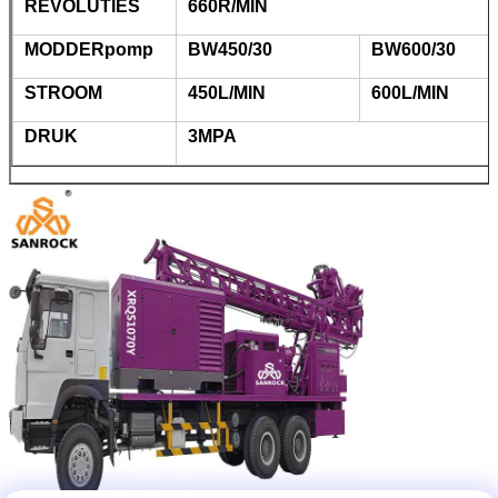
REVOLUTIES
660R/MIN
MODDERpomp
BW450/30
BW600/30
STROOM
450L/MIN
600L/MIN
DRUK
3MPA