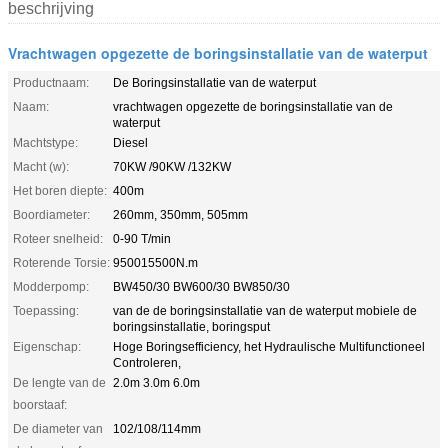
beschrijving
Vrachtwagen opgezette de boringsinstallatie van de waterput
Productnaam:
De Boringsinstallatie van de waterput
Naam:
vrachtwagen opgezette de boringsinstallatie van de
waterput
Machtstype:
Diesel
Macht (w):
70KW /90KW /132KW
Het boren diepte:
400m
Boordiameter:
260mm, 350mm, 505mm
Roteer snelheid:
0-90 T/min
Roterende Torsie:
950015500N.m
Modderpomp:
BW450/30 BW600/30 BW850/30
Toepassing:
van de de boringsinstallatie van de waterput mobiele de
boringsinstallatie, boringsput
Eigenschap:
Hoge Boringsefficiency, het Hydraulische Multifunctioneel
Controleren,
De lengte van de
2.0m 3.0m 6.0m
boorstaaf:
De diameter van
102/108/114mm