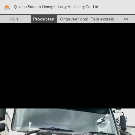
Quzhou Sanrock Heavy Industry Machinery Co., Ltd.
Huis
Producten
Ongeveer ons
Fabrieksreis
>>