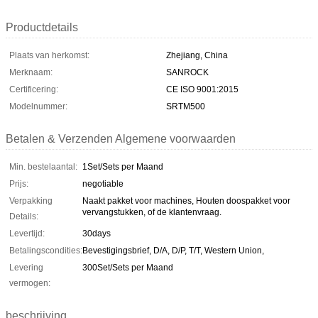
Productdetails
Plaats van herkomst:
Zhejiang, China
Merknaam:
SANROCK
Certificering:
CE ISO 9001:2015
Modelnummer:
SRTM500
Betalen & Verzenden Algemene voorwaarden
Min. bestelaantal:
1Set/Sets per Maand
Prijs:
negotiable
Verpakking
Naakt pakket voor machines, Houten doospakket voor
vervangstukken, of de klantenvraag.
Details:
Levertijd:
30days
Betalingscondities:
Bevestigingsbrief, D/A, D/P, T/T, Western Union,
Levering
300Set/Sets per Maand
vermogen:
beschrijving