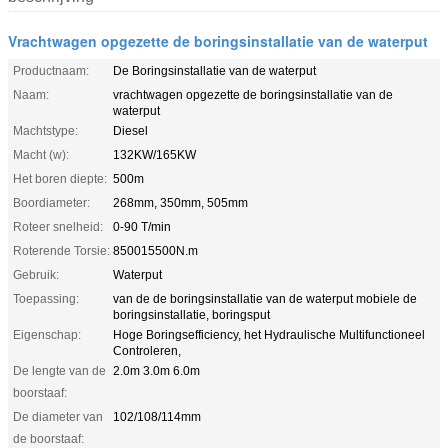
Vrachtwagen opgezette de boringsinstallatie van de waterput
Productnaam:
De Boringsinstallatie van de waterput
Naam:
vrachtwagen opgezette de boringsinstallatie van de
waterput
Machtstype:
Diesel
Macht (w):
132KW/165KW
Het boren diepte:
500m
Boordiameter:
268mm, 350mm, 505mm
Roteer snelheid:
0-90 T/min
Roterende Torsie:
850015500N.m
Gebruik:
Waterput
Toepassing:
van de de boringsinstallatie van de waterput mobiele de
boringsinstallatie, boringsput
Eigenschap:
Hoge Boringsefficiency, het Hydraulische Multifunctioneel
Controleren,
De lengte van de
2.0m 3.0m 6.0m
boorstaaf:
De diameter van
102/108/114mm
de boorstaaf: