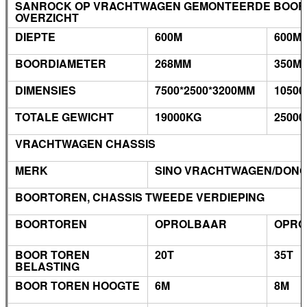
SANROCK OP VRACHTWAGEN GEMONTEERDE BOORP
OVERZICHT
DIEPTE
600M
600M
BOORDIAMETER
268MM
350M
DIMENSIES
7500*2500*3200MM
10500
TOTALE GEWICHT
19000KG
2500
VRACHTWAGEN CHASSIS
MERK
SINO VRACHTWAGEN/DON
BOORTOREN, CHASSIS TWEEDE VERDIEPING
BOORTOREN
OPROLBAAR
OPRO
BOOR TOREN
20T
35T
BELASTING
BOOR TOREN HOOGTE
6M
8M