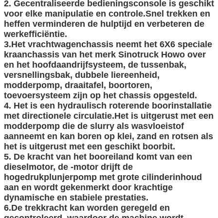
2. Gecentraliseerde bedieningsconsole is geschikt
We bellen je snel terug!
voor elke manipulatie en controle.Snel trekken en
heffen verminderen de hulptijd en verbeteren de
werkefficiëntie.
3.Het vrachtwagenchassis neemt het 6X6 speciale
kraanchassis van het merk Sinotruck Howo over
en het hoofdaandrijfsysteem, de tussenbak,
versnellingsbak, dubbele liereenheid,
modderpomp, draaitafel, boortoren,
toevoersysteem zijn op het chassis opgesteld.
4. Het is een hydraulisch roterende boorinstallatie
met directionele circulatie.Het is uitgerust met een
modderpomp die de slurry als wasvloeistof
aanneemt en kan boren op klei, zand en rotsen als
het is uitgerust met een geschikt boorbit.
5. De kracht van het booreiland komt van een
dieselmotor, de -motor drijft de
hogedrukplunjerpomp met grote cilinderinhoud
aan en wordt gekenmerkt door krachtige
dynamische en stabiele prestaties.
6.De trekkracht kan worden geregeld en
VERZENDEN
gecontroleerd, waardoor de machine wordt