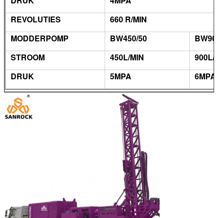
DRUK
4MPA
REVOLUTIES
660 R/MIN
MODDERPOMP
BW450/50
BW900
STROOM
450L/MIN
900L/
DRUK
5MPA
6MPA