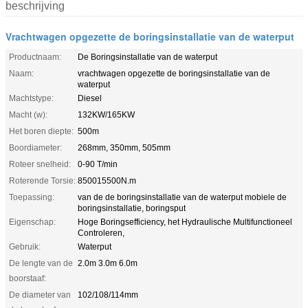
beschrijving
Vrachtwagen opgezette de boringsinstallatie van de waterput
Productnaam:
De Boringsinstallatie van de waterput
Naam:
vrachtwagen opgezette de boringsinstallatie van de
waterput
Machtstype:
Diesel
Macht (w):
132KW/165KW
Het boren diepte:
500m
Boordiameter:
268mm, 350mm, 505mm
Roteer snelheid:
0-90 T/min
Roterende Torsie:
850015500N.m
Toepassing:
van de de boringsinstallatie van de waterput mobiele de
boringsinstallatie, boringsput
Eigenschap:
Hoge Boringsefficiency, het Hydraulische Multifunctioneel
Controleren,
Gebruik:
Waterput
De lengte van de
2.0m 3.0m 6.0m
boorstaaf:
De diameter van
102/108/114mm