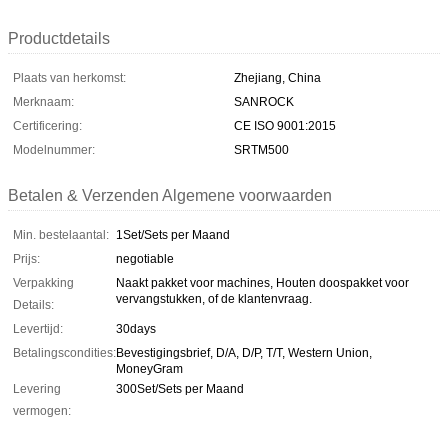
Productdetails
Plaats van herkomst:
Zhejiang, China
Merknaam:
SANROCK
Certificering:
CE ISO 9001:2015
Modelnummer:
SRTM500
Betalen & Verzenden Algemene voorwaarden
Min. bestelaantal:
1Set/Sets per Maand
Prijs:
negotiable
Verpakking
Naakt pakket voor machines, Houten doospakket voor
vervangstukken, of de klantenvraag.
Details:
Levertijd:
30days
Betalingscondities:
Bevestigingsbrief, D/A, D/P, T/T, Western Union,
MoneyGram
Levering
300Set/Sets per Maand
vermogen: