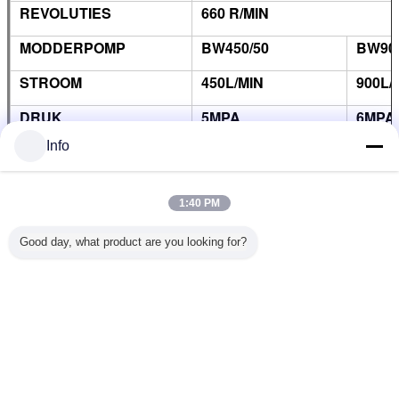
REVOLUTIES
660 R/MIN
MODDERPOMP
BW450/50
BW900
STROOM
450L/MIN
900L/
DRUK
5MPA
6MPA
Info
1:40 PM
Good day, what product are you looking for?