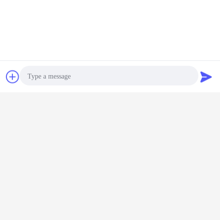
Chat
Vraag een offerte
aan
Photo
Video Call
Audio Call