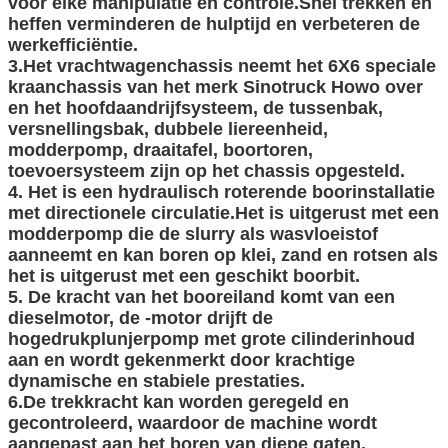
voor elke manipulatie en controle.Snel trekken en
heffen verminderen de hulptijd en verbeteren de
werkefficiëntie.
3.Het vrachtwagenchassis neemt het 6X6 speciale
kraanchassis van het merk Sinotruck Howo over
VERZENDEN
en het hoofdaandrijfsysteem, de tussenbak,
versnellingsbak, dubbele liereenheid,
modderpomp, draaitafel, boortoren,
toevoersysteem zijn op het chassis opgesteld.
4. Het is een hydraulisch roterende boorinstallatie
met directionele circulatie.Het is uitgerust met een
modderpomp die de slurry als wasvloeistof
aanneemt en kan boren op klei, zand en rotsen als
het is uitgerust met een geschikt boorbit.
5. De kracht van het booreiland komt van een
dieselmotor, de -motor drijft de
hogedrukplunjerpomp met grote cilinderinhoud
aan en wordt gekenmerkt door krachtige
dynamische en stabiele prestaties.
6.De trekkracht kan worden geregeld en
gecontroleerd, waardoor de machine wordt
aangepast aan het boren van diepe gaten.