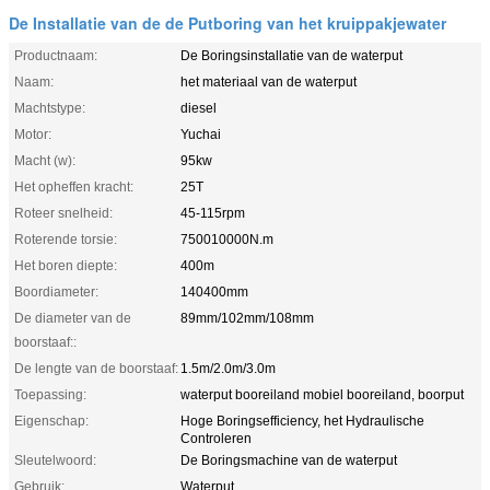
De Installatie van de de Putboring van het kruippakjewater
Productnaam:
De Boringsinstallatie van de waterput
Naam:
het materiaal van de waterput
Machtstype:
diesel
Motor:
Yuchai
Macht (w):
95kw
Het opheffen kracht:
25T
Roteer snelheid:
45-115rpm
Roterende torsie:
750010000N.m
Het boren diepte:
400m
Boordiameter:
140400mm
De diameter van de
89mm/102mm/108mm
boorstaaf::
De lengte van de boorstaaf:
1.5m/2.0m/3.0m
Toepassing:
waterput booreiland mobiel booreiland, boorput
Eigenschap:
Hoge Boringsefficiency, het Hydraulische
Controleren
Sleutelwoord:
De Boringsmachine van de waterput
Gebruik:
Waterput