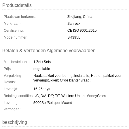
Productdetails
Plaats van herkomst:
Zhejiang, China
Merknaam:
Sanrock
Certificering:
CE ISO 9001:2015
Modelnummer:
SR395L
Betalen & Verzenden Algemene voorwaarden
Min. bestelaantal:
1 Zet / Sets
Prijs:
negotiable
Verpakking
Naakt pakket voor boringsinstallatie; Houten pakket voor
vervangstukken; Of de klantenvraag;
Details:
Levertijd:
15-25days
Betalingscondities:
L/C, D/A, D/P, T/T, Western Union, MoneyGram
Levering
5000Set/Sets per Maand
vermogen:
beschrijving