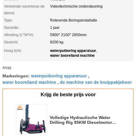
Verleende naverkoop de
Videotechnische ondersteuning
dienst:
Type:
Roterende Boringsinstallatie
Garantie:
1 jaar
Afmeting (L*W*H):
5900* 2100* 2850mm
Gewicht:
8200 kg
waterputboring apparatuur
Hoog licht:
,
water booreiland machine
Array
waterputboring apparatuur
Markeringen:
,
water booreiland machine
de machine van de kruippakjeboor
,
Krijg de beste prijs voor
Volledige Hydraulische Water
Drilling Rig 95KW Dieselmotor
Mobiele Waterput Boormachine