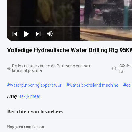
Volledige Hydraulische Water Drilling Rig 9
2023-0
De Installatie van de de Putboring van het
kruippakjewater
13
#
waterputboring apparatuur
#
water booreiland machine
#
de
Array
Bekijk meer
Berichten van bezoekers
Nog geen commentaar