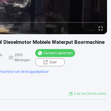
5KW Dieselmotor Mobiele Waterput Boormachine
Contact opnemen
6-
2093
Meningen
Deel
 machine van de kruippakjeboor
Laat een bericht achter.