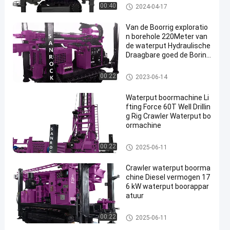
De Installatie van de de Putbor
00:40
2024-04-17
ing van het kruippakjewater
Van de Boorrig exploratio
n borehole 220Meter van
de waterput Hydraulische
Draagbare goed de Boring
sinstallatie
De Installatie van de de Putbor
00:22
2023-06-14
ing van het kruippakjewater
Waterput boormachine Li
fting Force 60T Well Drillin
g Rig Crawler Waterput bo
ormachine
De Installatie van de de Putbor
00:22
2025-06-11
ing van het kruippakjewater
Crawler waterput boorma
chine Diesel vermogen 17
6 kW waterput boorappar
atuur
De Installatie van de de Putbor
00:22
2025-06-11
ing van het kruippakjewater