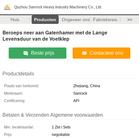
Quzhou Sanrock Heavy Industry Machinery Co., Ltd.
Huis
Producten
Ongeveer ons
Fabrieksreis
>>
Beroeps neer aan Gatenhamer met de Lange
Levensduur van de Voetklep
Beste prijs
Contacteer ons
Productdetails
Plaats van herkomst:
Zhejiang, China
Merknaam:
Sanrock
Certificering:
API
Betalen & Verzenden Algemene voorwaarden
Min. bestelaantal:
1 Zet / Sets
Prijs:
negotiable