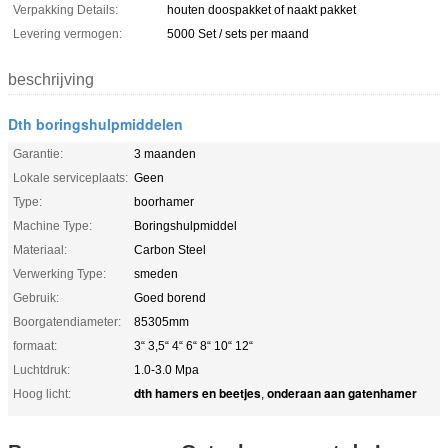
Verpakking Details:
houten doospakket of naakt pakket
Levering vermogen:
5000 Set / sets per maand
beschrijving
Dth boringshulpmiddelen
Garantie:
3 maanden
Lokale serviceplaats:
Geen
Type:
boorhamer
Machine Type:
Boringshulpmiddel
Materiaal:
Carbon Steel
Verwerking Type:
smeden
Gebruik:
Goed borend
Boorgatendiameter:
85305mm
formaat:
3“ 3,5“ 4“ 6“ 8“ 10“ 12“
Luchtdruk:
1.0-3.0 Mpa
dth hamers en beetjes
onderaan aan gatenhamer
Hoog licht:
,