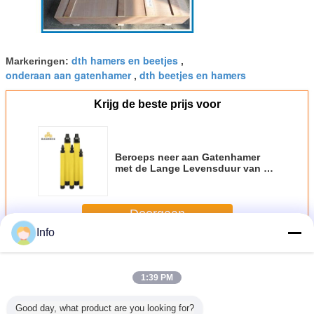
dth hamers en beetjes
Markeringen:
,
onderaan aan gatenhamer
dth beetjes en hamers
,
Krijg de beste prijs voor
Beroeps neer aan Gatenhamer
met de Lange Levensduur van de
Voetklep
Doorgaan
Info
Dth boringshulpmiddelen
Meer
1:39 PM
Good day, what product are you looking for?