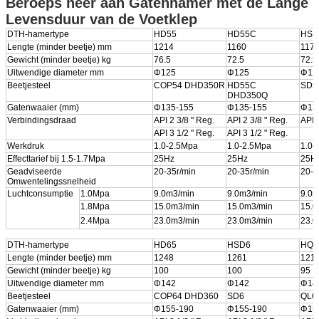
Beroeps neer aan Gatenhamer met de Lange
Levensduur van de Voetklep
DTH-hamertype
HD55
HD55C
HSD
Lengte (minder beetje) mm
1214
1160
117
Gewicht (minder beetje) kg
76.5
72.5
72.5
Uitwendige diameter mm
Φ125
Φ125
Φ12
Beetjesteel
COP54 DHD350R
HD55C
SD5
DHD350Q
Gatenwaaier (mm)
Φ135-155
Φ135-155
Φ13
Verbindingsdraad
API 2 3/8 " Reg.
API 2 3/8 " Reg.
API 
API 3 1/2 " Reg.
API 3 1/2 " Reg.
Werkdruk
1.0-2.5Mpa
1.0-2.5Mpa
1.0-
Effecttarief bij 1.5-1.7Mpa
25Hz
25Hz
25H
Geadviseerde
20-35r/min
20-35r/min
20-3
Omwentelingssnelheid
Luchtconsumptie
1.0Mpa
9.0m3/min
9.0m3/min
9.0m
1.8Mpa
15.0m3/min
15.0m3/min
15.0
2.4Mpa
23.0m3/min
23.0m3/min
23.0
DTH-hamertype
HD65
HSD6
HQL
Lengte (minder beetje) mm
1248
1261
121
Gewicht (minder beetje) kg
100
100
95
Uitwendige diameter mm
Φ142
Φ142
Φ14
Beetjesteel
COP64 DHD360
SD6
QL6
Gatenwaaier (mm)
Φ155-190
Φ155-190
Φ15