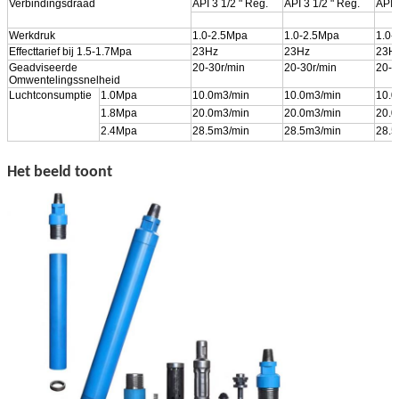
Verbindingsdraad
API 3 1/2 " Reg.
API 3 1/2 " Reg.
API 
Werkdruk
1.0-2.5Mpa
1.0-2.5Mpa
1.0-
Effecttarief bij 1.5-1.7Mpa
23Hz
23Hz
23H
Geadviseerde
20-30r/min
20-30r/min
20-3
Omwentelingssnelheid
Luchtconsumptie
1.0Mpa
10.0m3/min
10.0m3/min
10.0
1.8Mpa
20.0m3/min
20.0m3/min
20.0
2.4Mpa
28.5m3/min
28.5m3/min
28.5
Het beeld toont