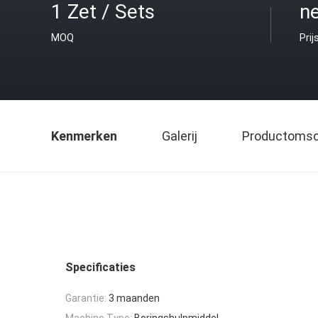
1 Zet / Sets
ne
MOQ
Prij
Kenmerken
Galerij
Productomsch
Specificaties
Garantie:
3 maanden
Machine Type:
Boringshulpmiddel