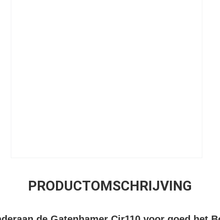
PRODUCTOMSCHRIJVING
deraan de Gatenhamer Cir110 voor goed het Bo