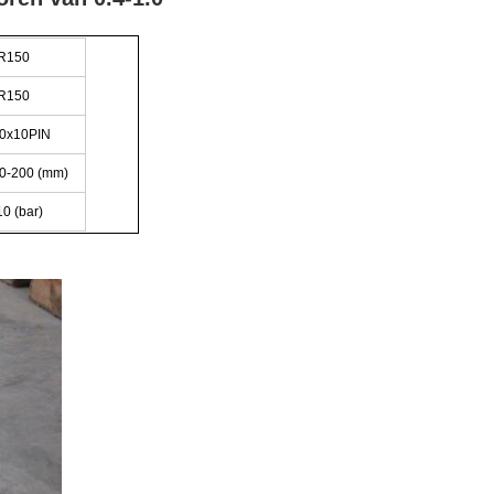
R150
R150
0x10PIN
0-200 (mm)
10 (bar)