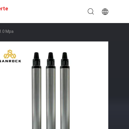
erte
1.0 Mpa