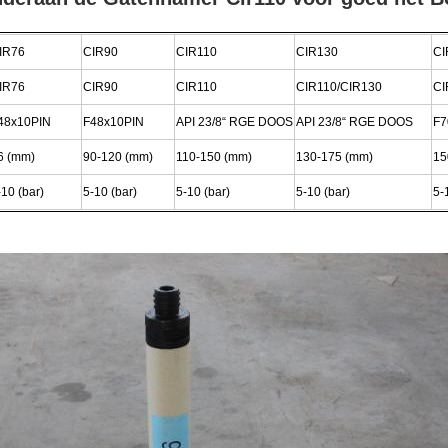
IR76
CIR90
CIR110
CIR130
CI
IR76
CIR90
CIR110
CIR110/CIR130
CI
48x10PIN
F48x10PIN
API 23/8“ RGE DOOS
API 23/8“ RGE DOOS
F7
6 (mm)
90-120 (mm)
110-150 (mm)
130-175 (mm)
15
-10 (bar)
5-10 (bar)
5-10 (bar)
5-10 (bar)
5-