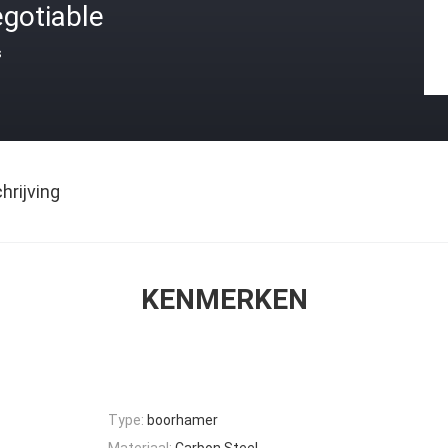
gotiable
s
rijving
KENMERKEN
Type:
boorhamer
Materiaal:
Carbon Steel