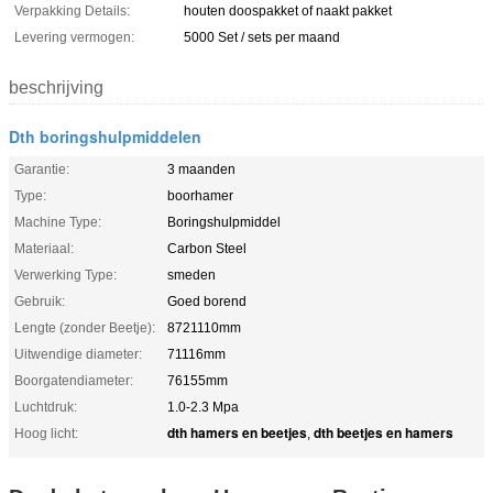
Verpakking Details:
houten doospakket of naakt pakket
Levering vermogen:
5000 Set / sets per maand
beschrijving
Dth boringshulpmiddelen
Garantie:
3 maanden
Type:
boorhamer
Machine Type:
Boringshulpmiddel
Materiaal:
Carbon Steel
Verwerking Type:
smeden
Gebruik:
Goed borend
Lengte (zonder Beetje):
8721110mm
Uitwendige diameter:
71116mm
Boorgatendiameter:
76155mm
Luchtdruk:
1.0-2.3 Mpa
dth hamers en beetjes
dth beetjes en hamers
Hoog licht:
,