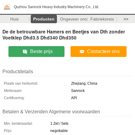
Quzhou Sanrock Heavy Industry Machinery Co., Ltd.
Huis
Producten
Ongeveer ons
Fabrieksreis
>>
De de betrouwbare Hamers en Beetjes van Dth zonder
Voetklep Dhd3.5 Dhd340 Dhd350
Beste prijs
Contacteer ons
Productdetails
Plaats van herkomst:
Zhejiang, China
Merknaam:
Sanrock
Certificering:
API
Betalen & Verzenden Algemene voorwaarden
Min. bestelaantal:
1 Zet / Sets
Prijs:
negotiable