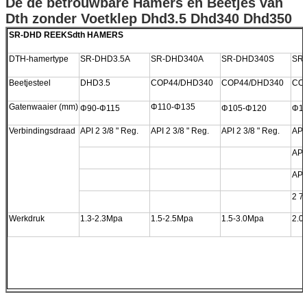
De de betrouwbare Hamers en Beetjes van
Dth zonder Voetklep Dhd3.5 Dhd340 Dhd350
SR-DHD REEKSdth HAMERS
DTH-hamertype
SR-DHD3.5A
SR-DHD340A
SR-DHD340S
SR
Beetjesteel
DHD3.5
COP44/DHD340
COP44/DHD340
CO
Gatenwaaier (mm)
Φ110-Φ135
Φ90-Φ
115
Φ105-Φ120
Φ1
Verbindingsdraad
API 2 3/8 " Reg.
API 2 3/8 " Reg.
API 2 3/8 " Reg.
API 
API 
API 
2 7/
Werkdruk
1.3-2.3Mpa
1.5-2.5Mpa
1.5-3.0Mpa
2.0