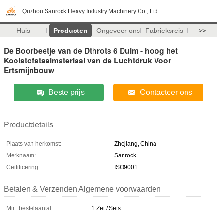
Quzhou Sanrock Heavy Industry Machinery Co., Ltd.
Huis
Producten
Ongeveer ons
Fabrieksreis
>>
De Boorbeetje van de Dthrots 6 Duim - hoog het
Koolstofstaalmateriaal van de Luchtdruk Voor
Ertsmijnbouw
Beste prijs
Contacteer ons
Productdetails
Plaats van herkomst:
Zhejiang, China
Merknaam:
Sanrock
Certificering:
ISO9001
Betalen & Verzenden Algemene voorwaarden
Min. bestelaantal:
1 Zet / Sets