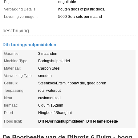
Prijs:
negotiable
Verpakking Details:
houten doos of plastic doos.
Levering vermogen:
5000 Set / sets per maand
beschrijving
Dth boringshulpmiddelen
Garantie:
3 maanden
Machine Type:
Boringshulpmiddel
Materiaal:
Carbon Steel
Verwerking Type:
smeden
Gebruik:
Steenkool/Ertsmijnbouw die, goed boren
Toepassing:
rots, waterput
kleur:
customerized
formaat:
6 duim 152mm
Poort:
Ningbo of Shanghai
DTH-Boringshulpmiddelen
DTH-Hamerbeetje
Hoog licht:
,
De Boorbeetje van de Dthrots 6 Duim - hoog