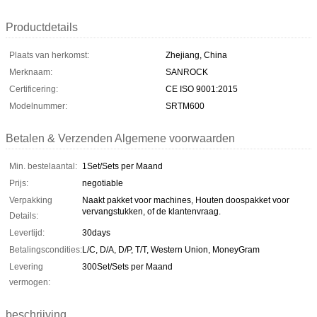
Productdetails
Plaats van herkomst:
Zhejiang, China
Merknaam:
SANROCK
Certificering:
CE ISO 9001:2015
Modelnummer:
SRTM600
Betalen & Verzenden Algemene voorwaarden
Min. bestelaantal:
1Set/Sets per Maand
Prijs:
negotiable
Verpakking
Naakt pakket voor machines, Houten doospakket voor
vervangstukken, of de klantenvraag.
Details:
Levertijd:
30days
Betalingscondities:
L/C, D/A, D/P, T/T, Western Union, MoneyGram
Levering
300Set/Sets per Maand
vermogen:
beschrijving