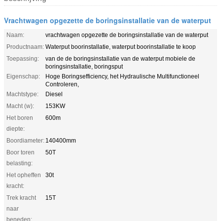
Vrachtwagen opgezette de boringsinstallatie van de waterput
Naam:
vrachtwagen opgezette de boringsinstallatie van de waterput
Productnaam:
Waterput boorinstallatie, waterput boorinstallatie te koop
Toepassing:
van de de boringsinstallatie van de waterput mobiele de
boringsinstallatie, boringsput
Eigenschap:
Hoge Boringsefficiency, het Hydraulische Multifunctioneel
Controleren,
Machtstype:
Diesel
Macht (w):
153KW
Het boren
600m
diepte:
Boordiameter:
140400mm
Boor toren
50T
belasting:
Het opheffen
30t
kracht:
Trek kracht
15T
naar
beneden: