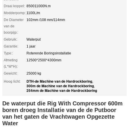
Draai koppel:
850011000N.m
Modderpomp::
1100L/m
De Diameter
102mm /108 mm/114mm
van de
boorpijp:
Gebruik:
Waterput
Garantie:
1 jaar
Type::
Roterende Boringsinstallatie
Afmeting
12500*2500*4300mm
(L*W*H):
Gewicht:
25000 kg
DTH-de Machine van de Hardrockboring
Hoog licht:
,
300m de Machine van de Hardrockboring
,
254mm de Machine van de Hardrockboring
De waterput die Rig With Compressor 600m
boren droeg Installatie van de de Putboor
van het gaten de Vrachtwagen Opgezette
Water