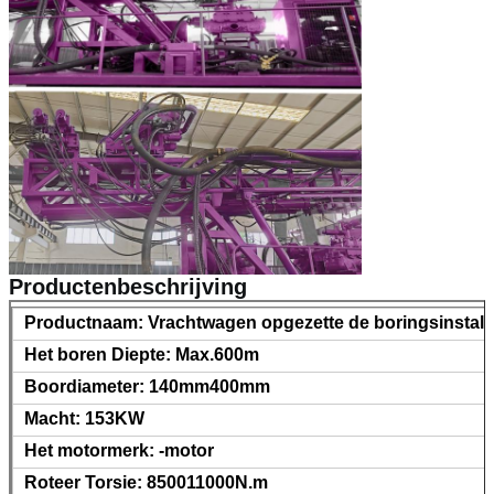
Laat een bericht achter
We bellen je snel terug!
Productenbeschrijving
Productnaam: Vrachtwagen opgezette de boringsinstalla
Het boren Diepte: Max.600m
Boordiameter: 140mm400mm
Macht: 153KW
Het motormerk: -motor
Roteer Torsie: 850011000N.m