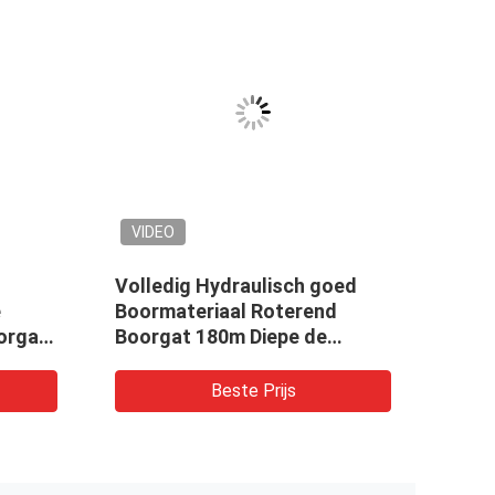
VIDEO
VID
Volledig Hydraulisch goed
Hydra
e
Boormateriaal Roterend
Rota
orgat
Boorgat 180m Diepe de
van 
Boringsinstallatie van de
Insta
Waterput
Beste Prijs