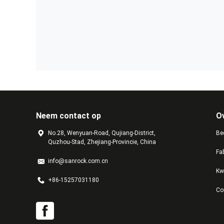
Neem contact op
O
No.28, Wenyuan-Road, Qujiang-District,
Bed
Quzhou-Stad, Zhejiang-Provincie, China
Fa
info@sanrock.com.cn
Kw
+86-15257031180
Co