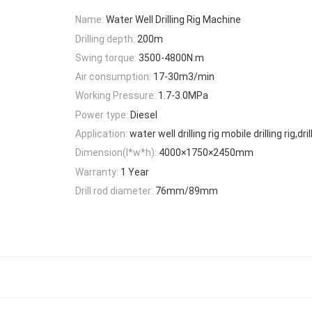
Name:
Water Well Drilling Rig Machine
Drilling depth:
200m
Swing torque:
3500-4800N.m
Air consumption:
17-30m3/min
Working Pressure:
1.7-3.0MPa
Power type:
Diesel
Application:
water well drilling rig mobile drilling rig,dril
Dimension(l*w*h):
4000×1750×2450mm
Warranty:
1 Year
Drill rod diameter:
76mm/89mm