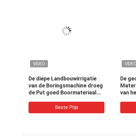
VIDEO
VIDE
e
De diepe Landbouwirrigatie
De ge
er
van de Boringsmachine droeg
Mater
koop
de Put goed Boormateriaal
van h
van het gatenwater
Boorin
Water
Beste Prijs