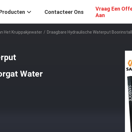
Vraag Een Off
Producten
Contacteer Ons
Aan
an Het Kruippakjewater
/
Draagbare Hydraulische Waterput Boorinstal
rput
orgat Water