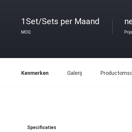
1Set/Sets per Maand
ne
MOQ
Prij
Kenmerken
Galerij
Productomsch
Specificaties