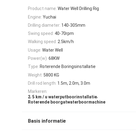
Product name:
Water Well Drilling Rig
Engine:
Yuchai
Drilling diameter:
140-305mm
Swing speed:
40-70rpm
Walking speed:
2.5km/h
Usage:
Water Well
Power(w):
68KW
Type:
Roterende Boringsinstallatie
Weight:
5800 KG
Drill rod length:
1.5m, 2.0m, 3.0m
Markeren:
,
,
2
5 km / u waterputboorinstallatie
Roterende boorgatwaterboormachine
Basis informatie