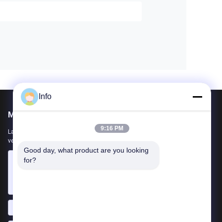
Info
Mail ons
9:16 PM
Laat ons uw vereiste weten. We zullen de beste producten met u
verbinden.
Good day, what product are you looking 
for?