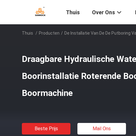
Thuis
Over Ons
Thuis
/
Producten
/
De Installatie Van De De Putboring V
Draagbare Hydraulische Wate
Boorinstallatie Roterende Bo
Boormachine
Beste Prijs
Mail Ons