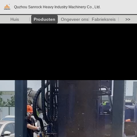
Quzhou Sanrock Heavy Industry Machinery Co., Ltd.
Huis
Producten
Ongeveer ons
Fabrieksreis
>>