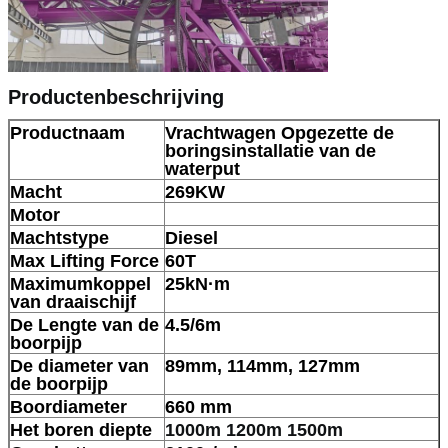
Productenbeschrijving
Productnaam
Vrachtwagen Opgezette de
boringsinstallatie van de
waterput
Macht
269KW
Motor
VERZENDEN
Machtstype
Diesel
Max Lifting Force
60T
Maximumkoppel
25kN·m
van draaischijf
De Lengte van de
4.5/6m
boorpijp
De diameter van
89mm, 114mm, 127mm
de boorpijp
Boordiameter
660 mm
Het boren diepte
1000m 1200m 1500m