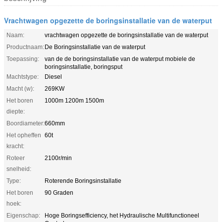
Vrachtwagen opgezette de boringsinstallatie van de waterput
Naam:
vrachtwagen opgezette de boringsinstallatie van de waterput
Productnaam:
De Boringsinstallatie van de waterput
Toepassing:
van de de boringsinstallatie van de waterput mobiele de
boringsinstallatie, boringsput
Machtstype:
Diesel
Macht (w):
269KW
Het boren
1000m 1200m 1500m
diepte:
Boordiameter:
660mm
Het opheffen
60t
kracht:
Roteer
2100r/min
snelheid:
Type:
Roterende Boringsinstallatie
Het boren
90 Graden
hoek:
Eigenschap:
Hoge Boringsefficiency, het Hydraulische Multifunctioneel