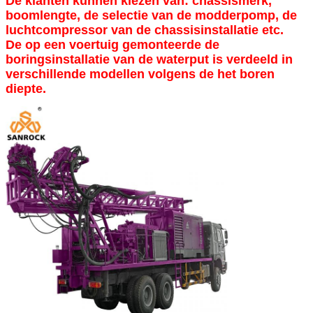
De klanten kunnen kiezen van: chassismerk,
boomlengte, de selectie van de modderpomp, de
luchtcompressor van de chassisinstallatie etc.
De op een voertuig gemonteerde de
boringsinstallatie van de waterput is verdeeld in
verschillende modellen volgens de het boren
diepte.