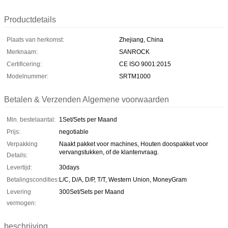
Productdetails
Plaats van herkomst:
Zhejiang, China
Merknaam:
SANROCK
Certificering:
CE ISO 9001:2015
Modelnummer:
SRTM1000
Betalen & Verzenden Algemene voorwaarden
Min. bestelaantal:
1Set/Sets per Maand
Prijs:
negotiable
Verpakking
Naakt pakket voor machines, Houten doospakket voor
vervangstukken, of de klantenvraag.
Details:
Levertijd:
30days
Betalingscondities:
L/C, D/A, D/P, T/T, Western Union, MoneyGram
Levering
300Set/Sets per Maand
vermogen:
beschrijving