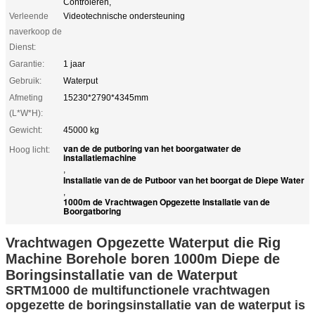
Controleren,
Verleende
Videotechnische ondersteuning
naverkoop de
Dienst:
Garantie:
1 jaar
Gebruik:
Waterput
Afmeting
15230*2790*4345mm
(L*W*H):
Gewicht:
45000 kg
van de de putboring van het boorgatwater de
Hoog licht:
installatiemachine
,
Installatie van de de Putboor van het boorgat de Diepe Water
,
1000m de Vrachtwagen Opgezette Installatie van de
Boorgatboring
Vrachtwagen Opgezette Waterput die Rig
Machine Borehole boren 1000m Diepe de
Boringsinstallatie van de Waterput
SRTM1000 de multifunctionele vrachtwagen
opgezette de boringsinstallatie van de waterput is