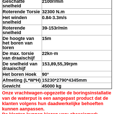
Geschatte
2100r/min
snelheid
Roterende Torsie
32300 N.m
Het winden
0.84-3.3m/s
snelheid
Roterende
39-153r/min
snelheid
De hoogte van
15m
het boren van
toren
De max. torsie
22kn·m
van draaischijf
De snelheid van
153,89,55,39rpm
draaischijf
Het boren Hoek
90°
Afmeting (L*W*H)
15230*2790*4345mm
Gewicht
45000 kg
Onze vrachtwagen-opgezette de boringsinstallatie
van de waterput is een aangepast product dat de
klanten volgens hun daadwerkelijke behoeften
kunnen aanpassen.