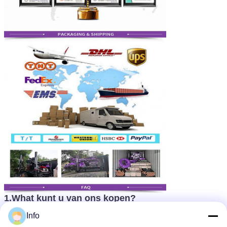
1.What kunt u van ons kopen?
DTH-boringsinstallatie, de installatie van de
Info
kernboring, de omgekeerde installatie van de