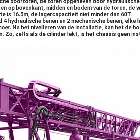
che boortoren, de toren opgeheven door hydraulische c
hten op bovenkant, midden en bodem van de toren, de w
e is 16.5m, de lagercapaciteit niet minder dan 60T.
erd 4 hydraulische benen en 2 mechanische benen, elke 
er. Na het nivelleren van de installatie, kan het de b
. Zo, zelfs als de cilinder lekt, is het chassis geen inst