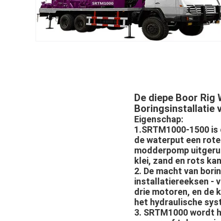
De diepe Boor Rig
Boringsinstallatie
Eigenschap:
1.SRTM1000-1500 is d
de waterput een rote
modderpomp uitgerus
klei, zand en rots ka
2. De macht van borin
installatiereeksen -
drie motoren, en de
het hydraulische sys
3. SRTM1000 wordt h