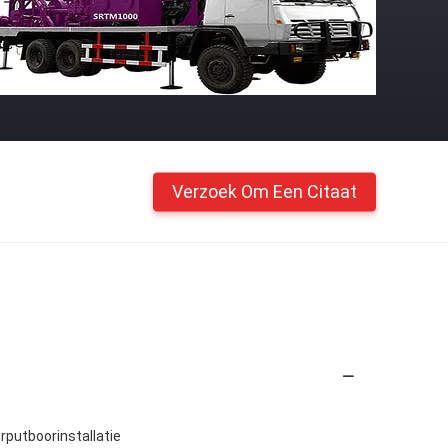
Verzoek Om Een Citaat
rputboorinstallatie