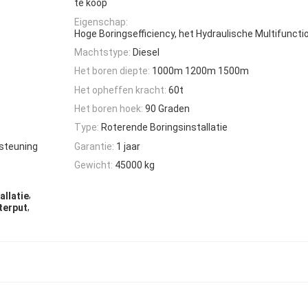
te koop
Eigenschap:
e
Hoge Boringsefficiency, het Hydraulische Multifuncti
Machtstype:
Diesel
Het boren diepte:
1000m 1200m 1500m
Het opheffen kracht:
60t
Het boren hoek:
90 Graden
Type:
Roterende Boringsinstallatie
steuning
Garantie:
1 jaar
Gewicht:
45000 kg
,
llatie
,
terput