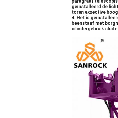
paragraaf telescopis
geïnstalleerd de lic
toren exxective hoogt
4. Het is geïnstalle
beenstaaf met borgmo
cilindergebruik sluiten