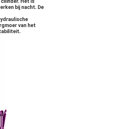
ilinder. Het is
erken bij nacht. De
hydraulische
orgmoer van het
abiliteit.