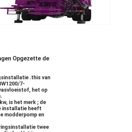
agen Opgezette de
installatie .this van
 BW1200/7-
asvloeistof, het op
.
w, is het merk ; de
installatie heeft
 de modderpomp en
ngsinstallatie twee