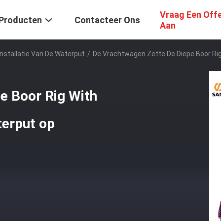
Vraag Een Off
Producten
Contacteer Ons
Aan
stallatie Van De Waterput
/
De Vrachtwagen Zette De Diepe Boor R
e Boor Rig With
erput op