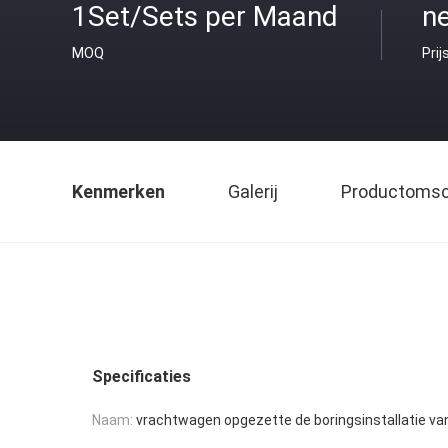
1Set/Sets per Maand
ne
MOQ
Prij
Kenmerken
Galerij
Productomsch
Specificaties
Naam:
vrachtwagen opgezette de boringsinstallatie va