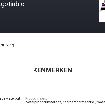
gotiable
s
rijving
KENMERKEN
n de waterput
Productnaam:
Waterputboorinstallatie, boorgatboormachine / wate