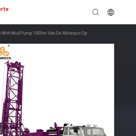
erte
ig With Mud Pump 1000m Van De Waterput Op