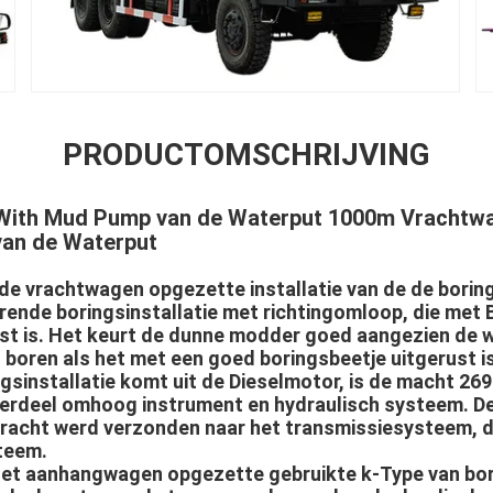
PRODUCTOMSCHRIJVING
 With Mud Pump van de Waterput 1000m Vrachtw
 van de Waterput
e vrachtwagen opgezette installatie van de de borings
rende boringsinstallatie met richtingomloop, die met
t is. Het keurt de dunne modder goed aangezien de w
n boren als het met een goed boringsbeetje uitgerust is
gsinstallatie komt uit de Dieselmotor, is de macht 269k
 verdeel omhoog instrument en hydraulisch systeem. De 
 kracht werd verzonden naar het transmissiesysteem,
teem.
et aanhangwagen opgezette gebruikte k-Type van bori