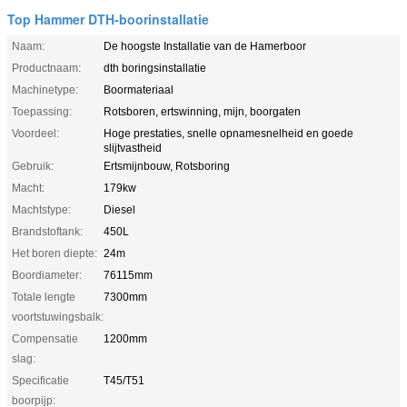
Top Hammer DTH-boorinstallatie
Naam:
De hoogste Installatie van de Hamerboor
Productnaam:
dth boringsinstallatie
Machinetype:
Boormateriaal
Toepassing:
Rotsboren, ertswinning, mijn, boorgaten
Voordeel:
Hoge prestaties, snelle opnamesnelheid en goede
slijtvastheid
Gebruik:
Ertsmijnbouw, Rotsboring
Macht:
179kw
Machtstype:
Diesel
Brandstoftank:
450L
Het boren diepte:
24m
Boordiameter:
76115mm
Totale lengte
7300mm
voortstuwingsbalk:
Compensatie
1200mm
slag:
Specificatie
T45/T51
boorpijp: