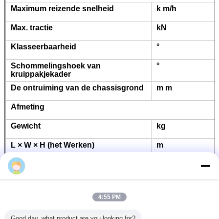
Maximum reizende snelheid
k m/h
Max. tractie
kN
Klasseerbaarheid
°
Schommelingshoek van
°
kruippakjekader
De ontruiming van de chassisgrond
m m
Afmeting
Gewicht
kg
L × W × H (het Werken)
m
L × W × H (Vervoer)
m
Info
4:55 PM
Good day, what product are you looking for?