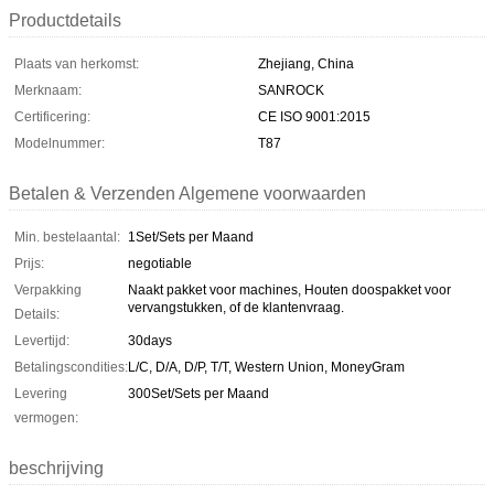
Productdetails
Plaats van herkomst:
Zhejiang, China
Merknaam:
SANROCK
Certificering:
CE ISO 9001:2015
Modelnummer:
T87
Betalen & Verzenden Algemene voorwaarden
Min. bestelaantal:
1Set/Sets per Maand
Prijs:
negotiable
Verpakking
Naakt pakket voor machines, Houten doospakket voor
vervangstukken, of de klantenvraag.
Details:
Levertijd:
30days
Betalingscondities:
L/C, D/A, D/P, T/T, Western Union, MoneyGram
Levering
300Set/Sets per Maand
vermogen:
beschrijving