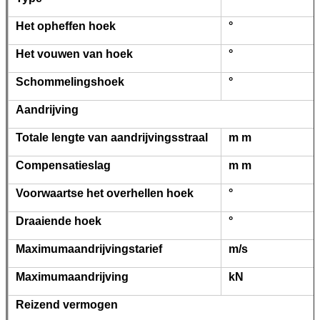
Het opheffen hoek
°
Het vouwen van hoek
°
Schommelingshoek
°
Aandrijving
Totale lengte van aandrijvingsstraal
m m
Compensatieslag
m m
Voorwaartse het overhellen hoek
°
Draaiende hoek
°
Maximumaandrijvingstarief
m/s
Maximumaandrijving
kN
Reizend vermogen