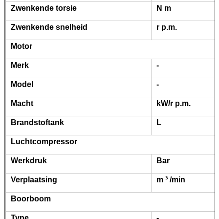
Zwenkende torsie
N m
Zwenkende snelheid
r p.m.
Motor
Merk
-
Model
-
Macht
kW/r p.m.
Brandstoftank
L
Luchtcompressor
Werkdruk
Bar
Verplaatsing
m ³ /min
Boorboom
Type
-