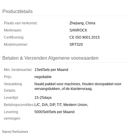
Productdetails
Plaats van herkomst:
Zhejiang, China
Merknaam:
SANROCK
Certificering:
CE ISO 9001:2015
Modelnummer:
SRT320
Betalen & Verzenden Algemene voorwaarden
Min. bestelaantal:
1Set/Sets per Maand
Prijs:
negotiable
Verpakking
Naakt pakket voor machines, Houten doospakket voor
vervangstukken, of de klantenvraag.
Details:
Levertijd:
15-25days
Betalingscondities:
L/C, D/A, D/P, T/T, Western Union,
Levering
5000Set/Sets per Maand
vermogen:
beschrijving