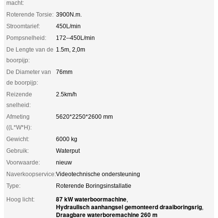
macht:
Roterende Torsie:
3900N.m.
Stroomtarief:
450L/min
Pompsnelheid:
172--450L/min
De Lengte van de
1.5m, 2,0m
boorpijp:
De Diameter van
76mm
de boorpijp:
Reizende
2.5km/h
snelheid:
Afmeting
5620*2250*2600 mm
((L*W*H):
Gewicht:
6000 kg
Gebruik:
Waterput
Voorwaarde:
nieuw
Naverkoopservice:
Videotechnische ondersteuning
Type:
Roterende Boringsinstallatie
87 kW waterboormachine
Hoog licht:
,
Hydraulisch aanhangsel gemonteerd draaiboringsrig
,
Draagbare waterboremachine 260 m