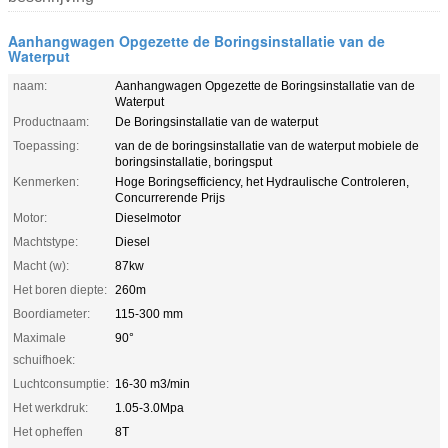
Aanhangwagen Opgezette de Boringsinstallatie van de
Waterput
naam:
Aanhangwagen Opgezette de Boringsinstallatie van de
Waterput
Productnaam:
De Boringsinstallatie van de waterput
Toepassing:
van de de boringsinstallatie van de waterput mobiele de
boringsinstallatie, boringsput
Kenmerken:
Hoge Boringsefficiency, het Hydraulische Controleren,
Concurrerende Prijs
Motor:
Dieselmotor
Machtstype:
Diesel
Macht (w):
87kw
Het boren diepte:
260m
Boordiameter:
115-300 mm
Maximale
90°
schuifhoek:
Luchtconsumptie:
16-30 m3/min
Het werkdruk:
1.05-3.0Mpa
Het opheffen
8T