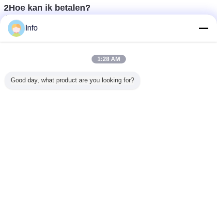
2Hoe kan ik betalen?
A: U kunt betalen met creditcard, TT, Western
Union, LC etc.
Info
3Hoe gaat het met de zending?
A: Voor grote hoeveelheden of zware producten
1:28 AM
verzenden wij per zee of per land.
De efficiëntie van de verzending is afhankelijk van
Good day, what product are you looking for?
het land en de stad waarnaar u wilt vervoeren.
Voor kleine en delicate producten verzenden wij
per DHL, UPS, Fedex of TNT. U kunt ook uw
gewenste verzendmethode aanwijzen voordat wij
verzenden.
4Hoe gaat het met de kwaliteitscontrole?
A: We hebben onze eigen ervaren QC. Er zal
strenge inspectie en testen voor elke bestelling
voordat ze worden verzonden.
aanhangwagen opgezette kernboor
Markeringen:
,
de installatie van de aanhangwagenboor
,
aanhangwagen opgezette de boringsinstallaties van de