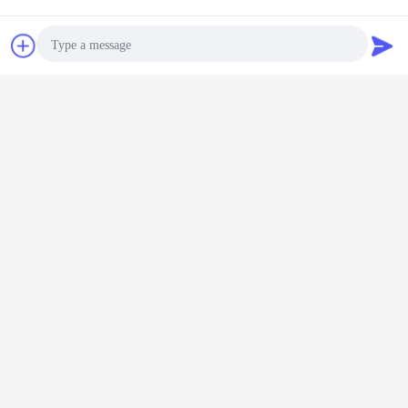
waterput
Krijg de beste prijs voor
Chat
Vraag een offerte
aan
Draagbare boorinstallatie voor
waterputten Hydraulische
boorapparatuur voor kleine
Photo
waterputten
Doorgaan
Video Call
Audio Call
Meer
Aanhangwagen Opgezette de Boringsinstallatie van de
Waterput
gbare
Draagbare
Draagbare
200m
Kleine dr
chines
hydraulische
hydraulische
diepwaterputboormachine
waterputbo
t boren
boormachine met
boormachine voor
kleine
Hydraul