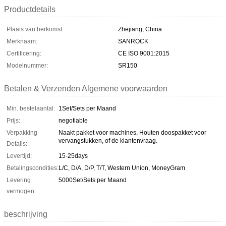
Productdetails
Plaats van herkomst:
Zhejiang, China
Merknaam:
SANROCK
Certificering:
CE ISO 9001:2015
Modelnummer:
SR150
Betalen & Verzenden Algemene voorwaarden
Min. bestelaantal:
1Set/Sets per Maand
Prijs:
negotiable
Verpakking
Naakt pakket voor machines, Houten doospakket voor
vervangstukken, of de klantenvraag.
Details:
Levertijd:
15-25days
Betalingscondities:
L/C, D/A, D/P, T/T, Western Union, MoneyGram
Levering
5000Set/Sets per Maand
vermogen:
beschrijving