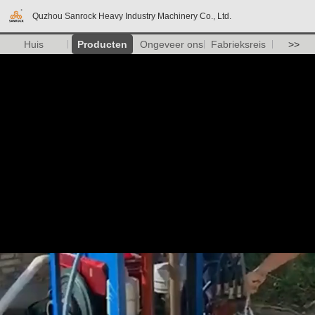
Quzhou Sanrock Heavy Industry Machinery Co., Ltd.
Huis
Producten
Ongeveer ons
Fabrieksreis
>>