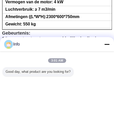
Vermogen van de motor: 4 kW
Luchtverbruik: ≥ 7 m3/min
Afmetingen ((L*W*H):2300*600*750mm
Gewicht: 550 kg
Gebeurtenis:
1Compacte structuur, gemakkelijke bediening,
snelle snij snelheid, hoge efficiëntie, goede sloop,
Info
gemakkelijk vervoer.
2Het energieverlies neemt niet toe wanneer de
boorstaaf toeneemt.
3:01 AM
3Werkgeluid wordt sterk verminderd.
4• Een hogere mechanisatiegraad, minder
Good day, what product are you looking for?
bijwerkingstijd, verbetering van de boorinstallatie.