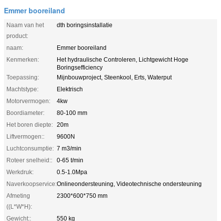
Emmer booreiland
Naam van het
dth boringsinstallatie
product:
naam:
Emmer booreiland
Kenmerken:
Het hydraulische Controleren, Lichtgewicht Hoge
Boringsefficiency
Toepassing:
Mijnbouwproject, Steenkool, Erts, Waterput
Machtstype:
Elektrisch
Motorvermogen:
4kw
Boordiameter:
80-100 mm
Het boren diepte:
20m
Liftvermogen::
9600N
Luchtconsumptie:
7 m3/min
Roteer snelheid::
0-65 t/min
Werkdruk:
0.5-1.0Mpa
Naverkoopservice:
Onlineondersteuning, Videotechnische ondersteuning
Afmeting
2300*600*750 mm
((L*W*H):
Gewicht::
550 kg