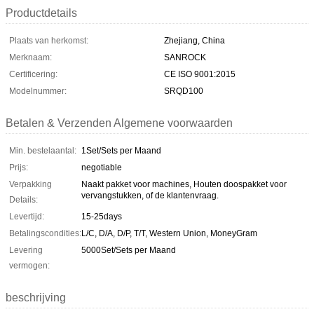
Productdetails
Plaats van herkomst:
Zhejiang, China
Merknaam:
SANROCK
Certificering:
CE ISO 9001:2015
Modelnummer:
SRQD100
Betalen & Verzenden Algemene voorwaarden
Min. bestelaantal:
1Set/Sets per Maand
Prijs:
negotiable
Verpakking
Naakt pakket voor machines, Houten doospakket voor
vervangstukken, of de klantenvraag.
Details:
Levertijd:
15-25days
Betalingscondities:
L/C, D/A, D/P, T/T, Western Union, MoneyGram
Levering
5000Set/Sets per Maand
vermogen:
beschrijving