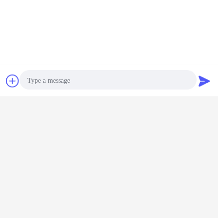
Chat
Vraag een offerte
aan
Photo
Video Call
Audio Call