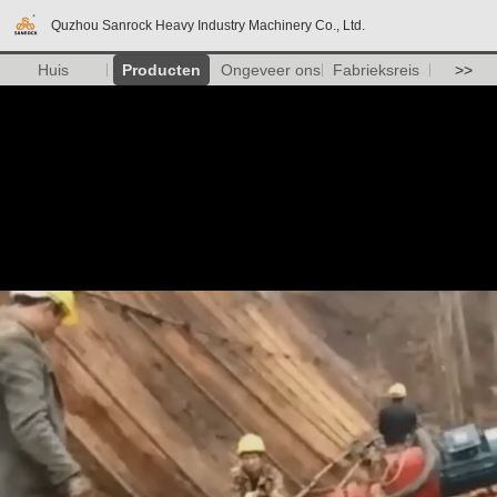
Quzhou Sanrock Heavy Industry Machinery Co., Ltd.
Huis
Producten
Ongeveer ons
Fabrieksreis
>>