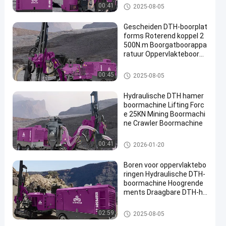
DTH-Boringsmachine
00:41
2025-08-05
Gescheiden DTH-boorplat
forms Roterend koppel 2
500N.m Boorgatboorappa
ratuur Oppervlakteboorpl
atforms
DTH-Boringsmachine
00:45
2025-08-05
Hydraulische DTH hamer
boormachine Lifting Forc
e 25KN Mining Boormachi
ne Crawler Boormachine
DTH-Boringsmachine
00:41
2026-01-20
Boren voor oppervlaktebo
ringen Hydraulische DTH-
boormachine Hoogrende
ments Draagbare DTH-ha
merboormachine
DTH-Boringsmachine
02:59
2025-08-05