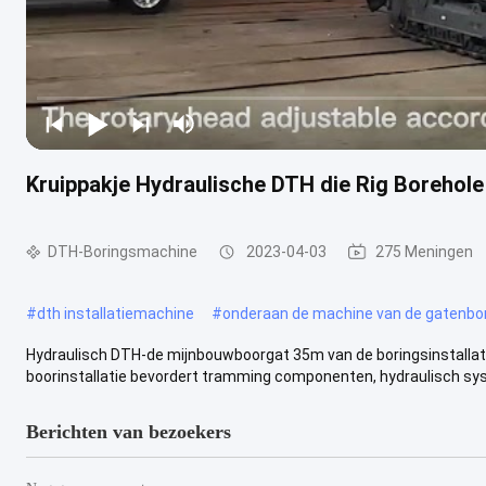
Kruippakje Hydraulische DTH die Rig Borehole
DTH-Boringsmachine
2023-04-03
275 Meningen
#
dth installatiemachine
#
onderaan de machine van de gatenbo
Hydraulisch DTH-de mijnbouwboorgat 35m van de boringsinstallatie
boorinstallatie bevordert tramming componenten, hydraulisch syst
Berichten van bezoekers