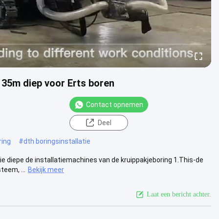
 35m diep voor Erts boren
Contact opnemen
Deel
ring
#
dth boringsinstallatie
 diepe de installatiemachines van de kruippakjeboring 1.This-de
eem, ...
Bekijk meer
Laat een bericht achter.