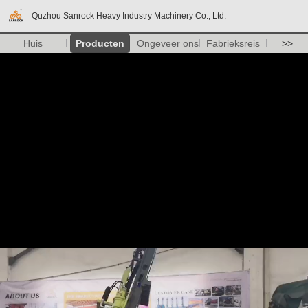
Quzhou Sanrock Heavy Industry Machinery Co., Ltd.
Huis
Producten
Ongeveer ons
Fabrieksreis
>>