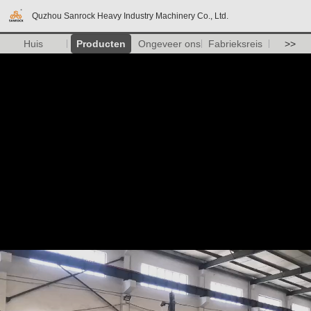
Quzhou Sanrock Heavy Industry Machinery Co., Ltd.
Huis
Producten
Ongeveer ons
Fabrieksreis
>>