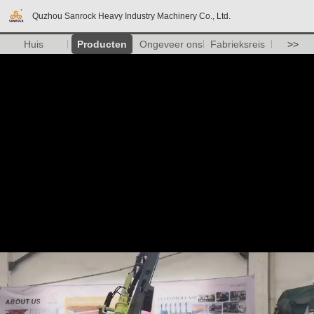
Quzhou Sanrock Heavy Industry Machinery Co., Ltd.
Huis
Producten
Ongeveer ons
Fabrieksreis
>>