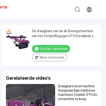
erte
De draagbare van de de Boringsmachine
van het Ontploffingsgat DTH Installatie van
de de Hydraulische Mijnbouw Roterende
DTH Boring
Contact opnemen
Meer informatie
Gerelateerde video's
Draagbare boormachine
Hoogwaardige mijnbouw
machines Crawler DTH bo
ormachine te koop