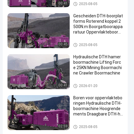
DTH-Boringsmachine
00:41
2025-08-05
Gescheiden DTH-boorplat
forms Roterend koppel 2
500N.m Boorgatboorappa
ratuur Oppervlakteboorpl
atforms
DTH-Boringsmachine
00:45
2025-08-05
Hydraulische DTH hamer
boormachine Lifting Forc
e 25KN Mining Boormachi
ne Crawler Boormachine
DTH-Boringsmachine
00:41
2026-01-20
Boren voor oppervlaktebo
ringen Hydraulische DTH-
boormachine Hoogrende
ments Draagbare DTH-ha
merboormachine
DTH-Boringsmachine
02:59
2025-08-05