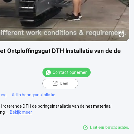
t Ontploffingsgat DTH Installatie van de de
g
Contact opnemen
Deel
ring
#
dth boringsinstallatie
H roterende DTH de boringsinstallatie van de het materiaal
g ...
Bekijk meer
Laat een bericht achter.