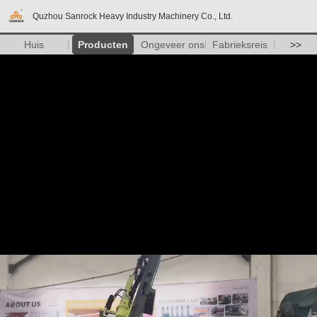
Quzhou Sanrock Heavy Industry Machinery Co., Ltd.
Huis
Producten
Ongeveer ons
Fabrieksreis
>>