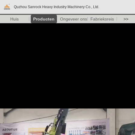
Quzhou Sanrock Heavy Industry Machinery Co., Ltd.
Huis
Producten
Ongeveer ons
Fabrieksreis
>>