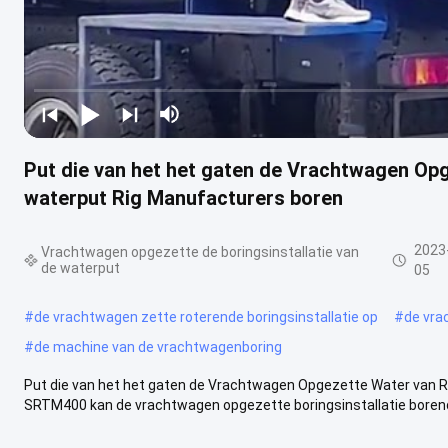
Put die van het het gaten de Vrachtwagen Opg
waterput Rig Manufacturers boren
2023
Vrachtwagen opgezette de boringsinstallatie van
de waterput
05
#
de vrachtwagen zette roterende boringsinstallatie op
#
de vra
#
de machine van de vrachtwagenboring
Put die van het het gaten de Vrachtwagen Opgezette Water van R
SRTM400 kan de vrachtwagen opgezette boringsinstallatie borend in