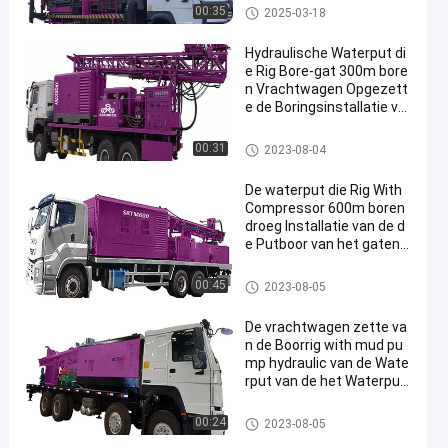
Vrachtwagen opgezette de bor
00:35
2025-03-18
ingsinstallatie van de waterpu
t
Hydraulische Waterput di
e Rig Bore-gat 300m bore
n Vrachtwagen Opgezett
e de Boringsinstallatie va
n de Waterput
Vrachtwagen opgezette de bor
00:31
2023-08-04
ingsinstallatie van de waterpu
t
De waterput die Rig With
Compressor 600m boren
droeg Installatie van de d
e Putboor van het gaten d
e Vrachtwagen Opgezett
e Water
Vrachtwagen opgezette de bor
00:45
2023-08-05
ingsinstallatie van de waterpu
t
De vrachtwagen zette va
n de Boorrig with mud pu
mp hydraulic van de Wate
rput van de het Waterput
het Boormateriaal op
Vrachtwagen opgezette de bor
00:24
2023-08-05
ingsinstallatie van de waterpu