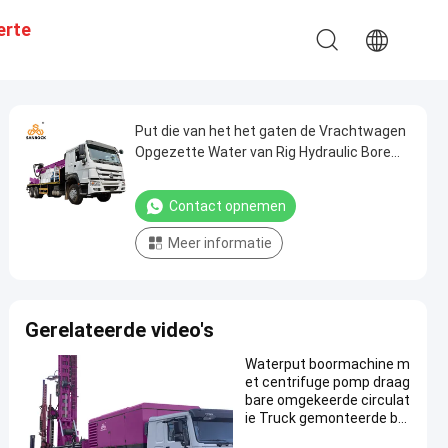
erte
Put die van het het gaten de Vrachtwagen
Opgezette Water van Rig Hydraulic Bore
van de waterput Rig Manufacturers boren
Contact opnemen
Meer informatie
Gerelateerde video's
Waterput boormachine m
et centrifuge pomp draag
bare omgekeerde circulat
ie Truck gemonteerde bo
ormachine