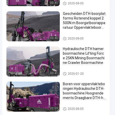
DTH-Boringsmachine
00:41
2025-08-05
Gescheiden DTH-boorplat
forms Roterend koppel 2
500N.m Boorgatboorappa
ratuur Oppervlakteboorpl
atforms
DTH-Boringsmachine
00:45
2025-08-05
Hydraulische DTH hamer
boormachine Lifting Forc
e 25KN Mining Boormachi
ne Crawler Boormachine
DTH-Boringsmachine
00:41
2026-01-20
Boren voor oppervlaktebo
ringen Hydraulische DTH-
boormachine Hoogrende
ments Draagbare DTH-ha
merboormachine
DTH-Boringsmachine
02:59
2025-08-05