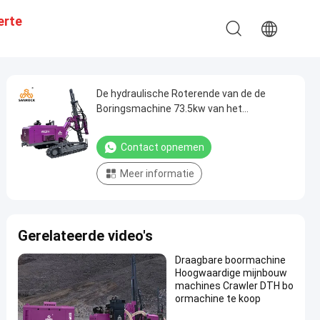
erte
De hydraulische Roterende van de de
Boringsmachine 73.5kw van het
Ontploffingsgat DTH Installatie van de de
Mijnbouwdth Boring
Contact opnemen
Meer informatie
Gerelateerde video's
Draagbare boormachine
Hoogwaardige mijnbouw
machines Crawler DTH bo
ormachine te koop