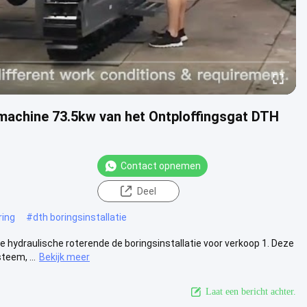
machine 73.5kw van het Ontploffingsgat DTH
Contact opnemen
Deel
ring
#
dth boringsinstallatie
ydraulische roterende de boringsinstallatie voor verkoop 1. Deze
eem, ...
Bekijk meer
Laat een bericht achter.