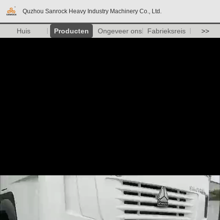
Quzhou Sanrock Heavy Industry Machinery Co., Ltd.
Huis
Producten
Ongeveer ons
Fabrieksreis
>>