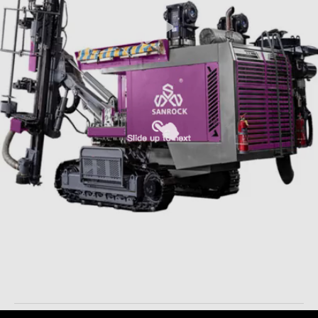
De kruippakje Geïntegreerde Boormateriaal206kw van de
Diesel Installatie Hydraulische Mijnbouw Roterende DTH
Boring
Geïntegreerd Boormateriaal
2025-11-18
32 Meningen