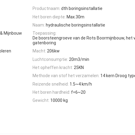
Productnaam:
dth boringsinstallatie
Het boren diepte:
Max.30m
Naam:
hydraulische boringsinstallatie
& Mijnbouw
Toepassing:
De boorsteengroeve van de Rots Boormijnbouw, het v
gatenboring
oleren
Macht:
206kw
Luchtconsumptie:
20m3/min
Het opheffen kracht:
25KN
Methode van stof het verzamelen:
14 kern Droog typ
Reizende snelheid:
1.5~4 km/h
Het boren hardheid:
f=6~20
Gewicht:
10000 kg