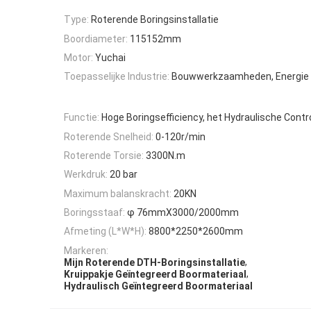
Type:
Roterende Boringsinstallatie
Boordiameter:
115152mm
Motor:
Yuchai
Toepasselijke Industrie:
Bouwwerkzaamheden, Energie 
Functie:
Hoge Boringsefficiency, het Hydraulische Contr
Roterende Snelheid:
0-120r/min
Roterende Torsie:
3300N.m
Werkdruk:
20 bar
Maximum balanskracht:
20KN
Boringsstaaf:
φ 76mmX3000/2000mm
Afmeting (L*W*H):
8800*2250*2600mm
Markeren:
,
Mijn Roterende DTH-Boringsinstallatie
,
Kruippakje Geïntegreerd Boormateriaal
Hydraulisch Geïntegreerd Boormateriaal