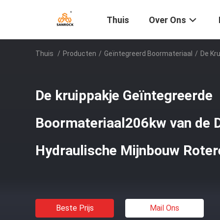
Thuis
Over Ons
Thuis
/
Producten
/
Geïntegreerd Boormateriaal
/
De Kr
De kruippakje Geïntegreerde
Boormateriaal206kw van de Di
Hydraulische Mijnbouw Rote
Beste Prijs
Mail Ons