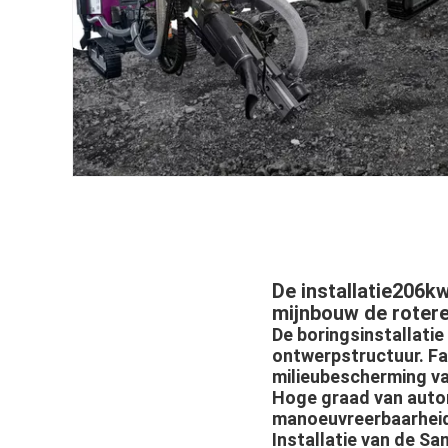
De installatie206kw
mijnbouw de roter
De boringsinstallati
ontwerpstructuur. Fa
milieubescherming va
Hoge graad van automa
manoeuvreerbaarheid,
Installatie van de S