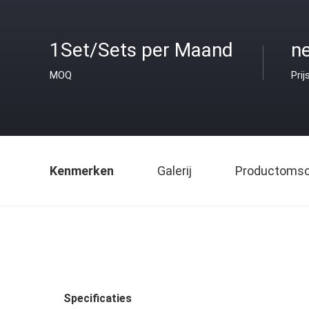
1Set/Sets per Maand
ne
MOQ
Prij
Kenmerken
Galerij
Productomsch
Specificaties