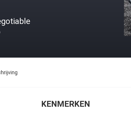
gotiable
s
rijving
KENMERKEN