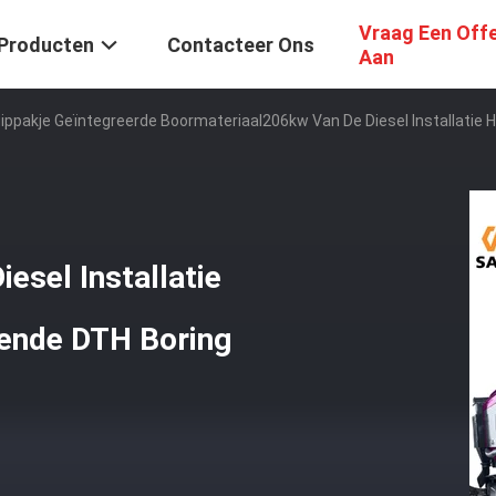
Vraag Een Off
Producten
Contacteer Ons
Aan
uippakje Geïntegreerde Boormateriaal206kw Van De Diesel Installatie
esel Installatie
rende DTH Boring