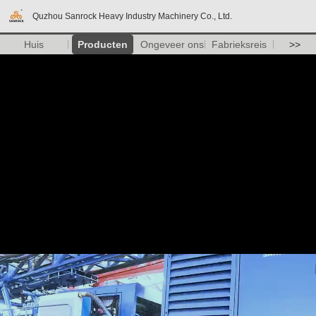
Quzhou Sanrock Heavy Industry Machinery Co., Ltd.
Huis
Producten
Ongeveer ons
Fabrieksreis
>>