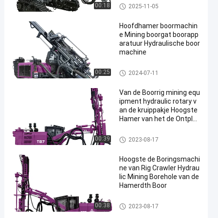
Top Hammer DTH-boorinstall
00:18
2025-11-05
atie
Hoofdhamer boormachin
e Mining boorgat boorapp
aratuur Hydraulische boor
machine
Top Hammer DTH-boorinstall
00:25
2024-07-11
atie
Van de Boorrig mining equ
ipment hydraulic rotary v
an de kruippakje Hoogste
Hamer van het de Ontplo
ffingsgat de Boringsmach
ine
Top Hammer DTH-boorinstall
00:39
2023-08-17
atie
Hoogste de Boringsmachi
ne van Rig Crawler Hydrau
lic Mining Borehole van de
Hamerdth Boor
Top Hammer DTH-boorinstall
00:38
2023-08-17
atie