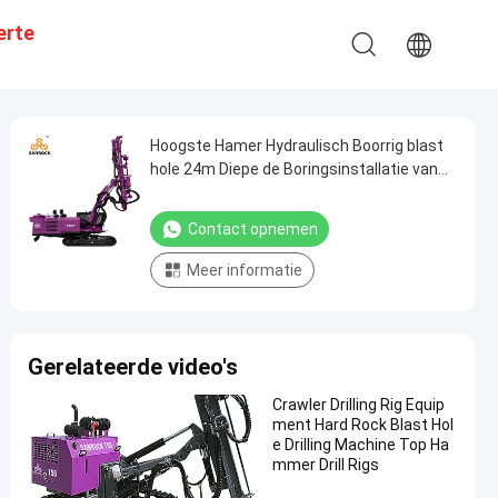
erte
Hoogste Hamer Hydraulisch Boorrig blast
hole 24m Diepe de Boringsinstallatie van
de Kruippakjemijnbouw DTH
Contact opnemen
Meer informatie
Gerelateerde video's
Crawler Drilling Rig Equip
ment Hard Rock Blast Hol
e Drilling Machine Top Ha
mmer Drill Rigs