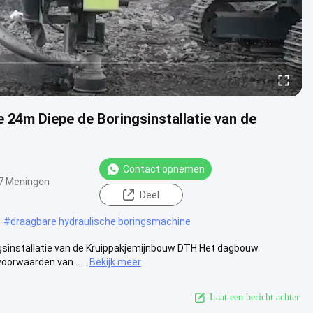
 24m Diepe de Boringsinstallatie van de
Contact opnemen
7 Meningen
Deel
#
draagbare hydraulische boringsmachine
gsinstallatie van de Kruippakjemijnbouw DTH Het dagbouw
orwaarden van .....
Bekijk meer
Laat een bericht achter.