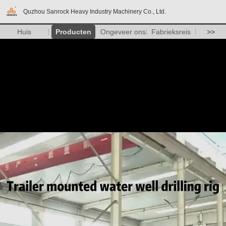
Quzhou Sanrock Heavy Industry Machinery Co., Ltd.
Huis
Producten
Ongeveer ons
Fabrieksreis
>>