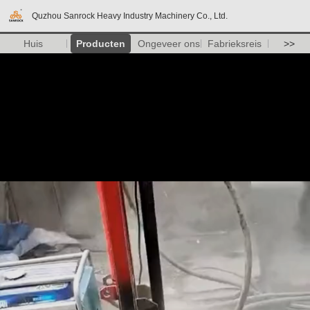
Quzhou Sanrock Heavy Industry Machinery Co., Ltd.
Huis
Producten
Ongeveer ons
Fabrieksreis
>>