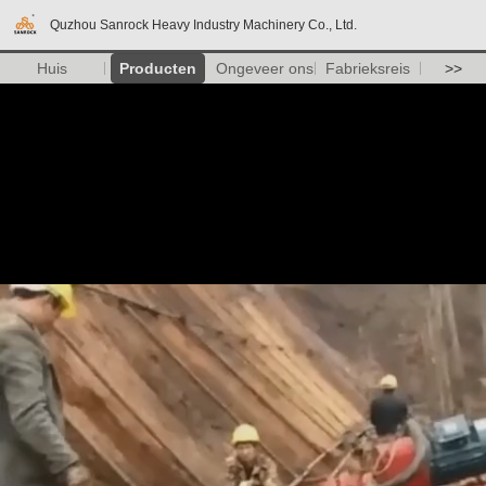
Quzhou Sanrock Heavy Industry Machinery Co., Ltd.
Huis
Producten
Ongeveer ons
Fabrieksreis
>>