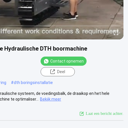
e Hydraulische DTH boormachine
Contact opnemen
Deel
ring
#
dth boringsinstallatie
ulische systeem, de voedingsbalk, de draaikop en het hele
ine te optimaliser...
Bekijk meer
Laat een bericht achter.