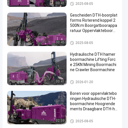
DTH-Boringsmachine
00:41
2025-08-05
Gescheiden DTH-boorplat
forms Roterend koppel 2
500N.m Boorgatboorappa
ratuur Oppervlakteboorpl
atforms
DTH-Boringsmachine
00:45
2025-08-05
Hydraulische DTH hamer
boormachine Lifting Forc
e 25KN Mining Boormachi
ne Crawler Boormachine
DTH-Boringsmachine
00:41
2026-01-20
Boren voor oppervlaktebo
ringen Hydraulische DTH-
boormachine Hoogrende
ments Draagbare DTH-ha
merboormachine
DTH-Boringsmachine
02:59
2025-08-05