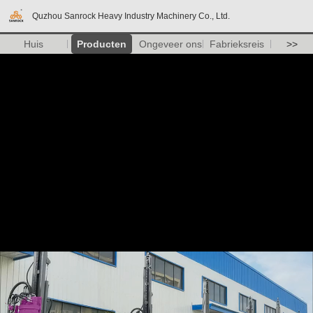
Quzhou Sanrock Heavy Industry Machinery Co., Ltd.
Huis
Producten
Ongeveer ons
Fabrieksreis
>>