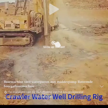
Boormachine voor waterputten met modderpomp Roterende
boorgatboormachine
De Installatie van de de Putboring van het kruippakjewater
2025-06-11
1785 Meningen