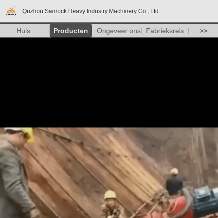
Quzhou Sanrock Heavy Industry Machinery Co., Ltd.
Huis
Producten
Ongeveer ons
Fabrieksreis
>>