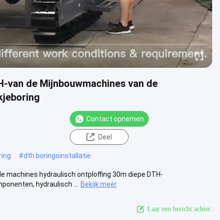
TH-van de Mijnbouwmachines van de
kjeboring
Contact opnemen
Deel
ring
#
dth boringsinstallatie
 de machines hydraulisch ontploffing 30m diepe DTH-
onenten, hydraulisch ...
Bekijk meer
Laat een bericht achter.