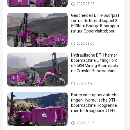
DTH-Boringsmachine
00:41
2025-08-05
Gescheiden DTH-boorplat
forms Roterend koppel 2
500N.m Boorgatboorappa
ratuur Oppervlakteboorpl
atforms
DTH-Boringsmachine
00:45
2025-08-05
Hydraulische DTH hamer
boormachine Lifting Forc
e 25KN Mining Boormachi
ne Crawler Boormachine
DTH-Boringsmachine
00:41
2026-01-20
Boren voor oppervlaktebo
ringen Hydraulische DTH-
boormachine Hoogrende
ments Draagbare DTH-ha
merboormachine
DTH-Boringsmachine
02:59
2025-08-05