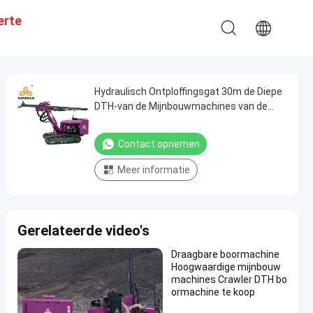
erte
Hydraulisch Ontploffingsgat 30m de Diepe
DTH-van de Mijnbouwmachines van de
Boringsmachine Installatie van de het
Kruippakjeboring
Contact opnemen
Meer informatie
Gerelateerde video's
Draagbare boormachine
Hoogwaardige mijnbouw
machines Crawler DTH bo
ormachine te koop