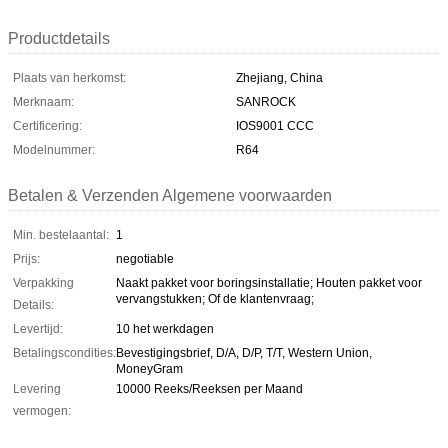
Productdetails
Plaats van herkomst:
Zhejiang, China
Merknaam:
SANROCK
Certificering:
IOS9001 CCC
Modelnummer:
R64
Betalen & Verzenden Algemene voorwaarden
Min. bestelaantal:
1
Prijs:
negotiable
Verpakking
Naakt pakket voor boringsinstallatie; Houten pakket voor
vervangstukken; Of de klantenvraag;
Details:
Levertijd:
10 het werkdagen
Betalingscondities:
Bevestigingsbrief, D/A, D/P, T/T, Western Union,
MoneyGram
Levering
10000 Reeks/Reeksen per Maand
vermogen: