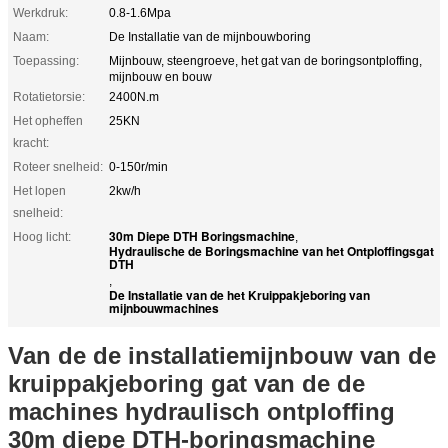
Werkdruk:
0.8-1.6Mpa
Naam:
De Installatie van de mijnbouwboring
Toepassing:
Mijnbouw, steengroeve, het gat van de boringsontploffing,
mijnbouw en bouw
Rotatietorsie:
2400N.m
Het opheffen
25KN
kracht:
Roteer snelheid:
0-150r/min
Het lopen
2kw/h
snelheid:
30m Diepe DTH Boringsmachine
Hoog licht:
,
Hydraulische de Boringsmachine van het Ontploffingsgat
DTH
,
De Installatie van de het Kruippakjeboring van
mijnbouwmachines
Van de de installatiemijnbouw van de
kruippakjeboring gat van de de
machines hydraulisch ontploffing
30m diepe DTH-boringsmachine