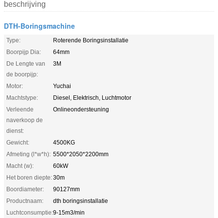
beschrijving
DTH-Boringsmachine
Type:
Roterende Boringsinstallatie
Boorpijp Dia:
64mm
De Lengte van
3M
de boorpijp:
Motor:
Yuchai
Machtstype:
Diesel, Elektrisch, Luchtmotor
Verleende
Onlineondersteuning
naverkoop de
dienst:
Gewicht:
4500KG
Afmeting (l*w*h):
5500*2050*2200mm
Macht (w):
60kW
Het boren diepte:
30m
Boordiameter:
90127mm
Productnaam:
dth boringsinstallatie
Luchtconsumptie:
9-15m3/min