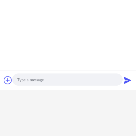
Chat
Vraag een offerte
aan
Photo
Video Call